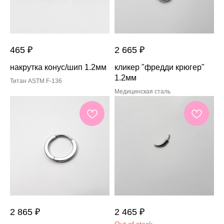
465
₽
2 665
₽
накрутка конус/шип 1.2мм
кликер "фредди крюгер"
1.2мм
Титан ASTM F-136
Медицинская сталь
2 865
₽
2 465
₽