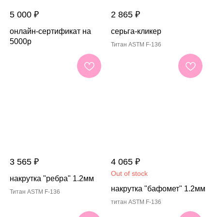
5 000
₽
2 865
₽
онлайн-сертификат на
серьга-кликер
5000р
Титан ASTM F-136
3 565
₽
4 065
₽
Out of stock
накрутка "ребра" 1.2мм
накрутка "бафомет" 1.2мм
Титан ASTM F-136
титан ASTM F-136