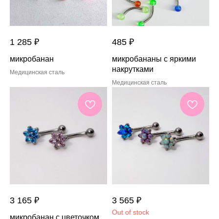
1 285
₽
485
₽
микробанан
микробананы с яркими
накрутками
Медицинская сталь
Медицинская сталь
3 165
₽
3 565
₽
Out of stock
микробанан с цветочком