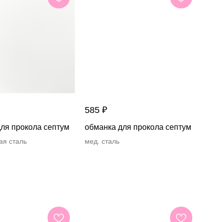
585
₽
ля прокола септум
обманка для прокола септум
ая сталь
мед. сталь