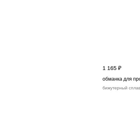
1 165
₽
обманка для пр
бижутерный спла