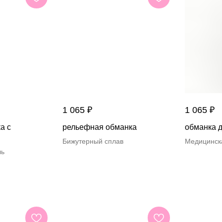
1 065
₽
1 065
₽
а с
рельефная обманка
обманка д
Бижутерный сплав
Медицинск
ль