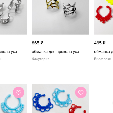
865
₽
465
₽
окола уха
обманка для прокола уха
обманка д
ль
бижутерия
Биофлекс