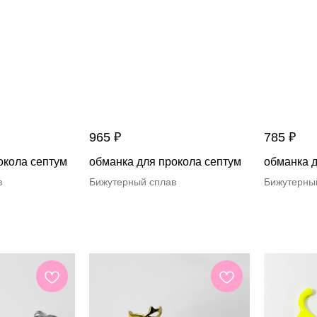
965
₽
785
₽
окола септум
обманка для прокола септум
обманка д
в
Бижутерный сплав
Бижутерны