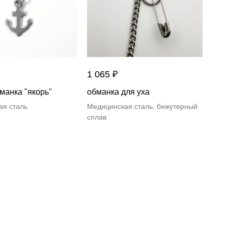
1 065
₽
манка "якорь"
обманка для уха
ая сталь
Медицинская сталь, бижутерный
сплав