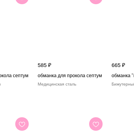
585
₽
665
₽
окола септум
обманка для прокола септум
обманка "
в
Медицинская сталь
Бижутерны