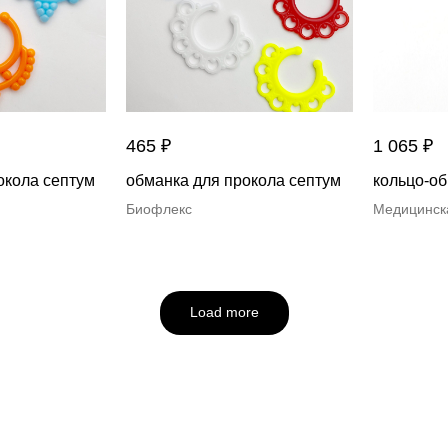
465
₽
1 065
₽
окола септум
обманка для прокола септум
кольцо-об
Биофлекс
Медицинск
Load more