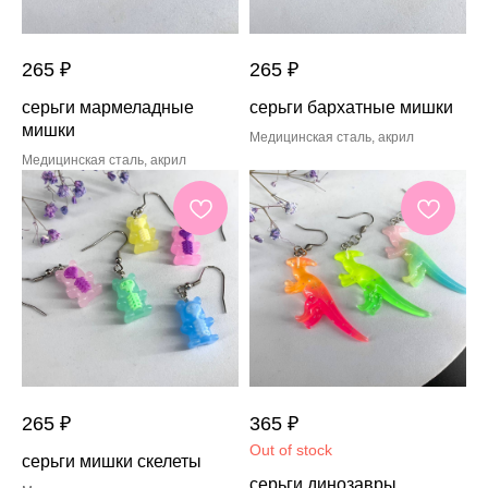
265
₽
265
₽
серьги мармеладные
серьги бархатные мишки
мишки
Медицинская сталь, акрил
Медицинская сталь, акрил
265
₽
365
₽
Out of stock
серьги мишки скелеты
серьги динозавры