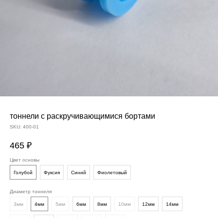
тоннели с раскручивающимися бортами
SKU:
400-01
465
₽
Цвет основы
Голубой
Фуксия
Синий
Фиолетовый
Диаметр тоннеля
3мм
4мм
5мм
6мм
8мм
10мм
12мм
14мм