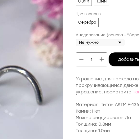
0.8мм
1.0мм
Цвет основы
Серебро
Анодирование (основа - "Сере
добавить
Украшение для прокола но
прокручивающимся движени
украшение, посмотрите
на
Материал: Титан ASTM F-13
Камни: Нет
Можно анодировать: Да
Толщина: 0.8мм
Толщина: 1.0мм