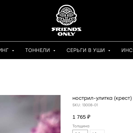
ИНГ
ТОННЕЛИ
СЕРЬГИ В УШИ
ИНС
нострил-улитка (крест)
SKU:
13008-01
1 765
₽
Толщина