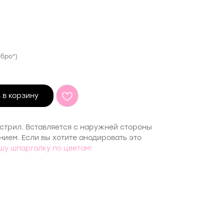
бро")
 в корзину
стрил. Вставляется с наружней стороны
ем. Если вы хотите анодировать это
шу шпаргалку по цветам!
6