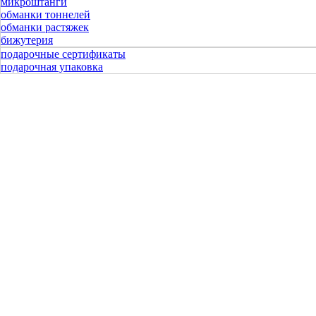
микроштанги
обманки тоннелей
обманки растяжек
бижутерия
подарочные сертификаты
подарочная упаковка