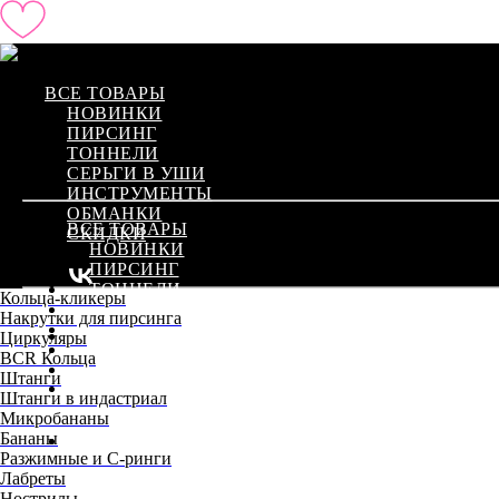
ВСЕ ТОВАРЫ
НОВИНКИ
ПИРСИНГ
ТОННЕЛИ
СЕРЬГИ В УШИ
ИНСТРУМЕНТЫ
ОБМАНКИ
ВСЕ ТОВАРЫ
СКИДКИ
НОВИНКИ
ПИРСИНГ
ТОННЕЛИ
Кольца-кликеры
СЕРЬГИ В УШИ
Накрутки для пирсинга
ИНСТРУМЕНТЫ
Циркуляры
ОБМАНКИ
BCR Кольца
СКИДКИ
Штанги
Штанги в индастриал
Микробананы
Бананы
Разжимные и C-ринги
Лабреты
+7 905 700 88 99
Нострилы