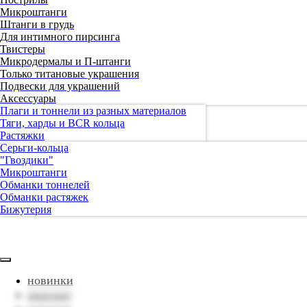
Микроштанги
Штанги в грудь
Для интимного пирсинга
Твистеры
Микродермалы и П-штанги
Только титановые украшения
Подвески для украшений
Аксессуары
Плаги и тоннели из разных материалов
Тяги, харды и BCR кольца
Растяжки
Серьги-кольца
"Гвоздики"
Микроштанги
Обманки тоннелей
Обманки растяжек
Бижутерия
новинки
пирсинг