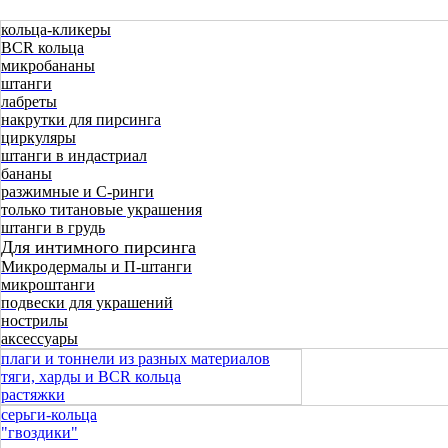
кольца-кликеры
BCR кольца
микробананы
штанги
лабреты
накрутки для пирсинга
циркуляры
штанги в индастриал
бананы
разжимные и C-ринги
только титановые украшения
штанги в грудь
Для интимного пирсинга
Микродермалы и П-штанги
микроштанги
подвески для украшений
нострилы
аксессуары
плаги и тоннели из разных материалов
тяги, харды и BCR кольца
растяжки
серьги-кольца
"гвоздики"