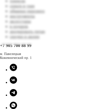
тоннели
серьги в уши
обманки пирсинга
инструменты
аксессуары
в подарок
анодировать титан
скидки и акции
+7 905 700 88 99
м. Павелецкая
Кожевнический пр. 1