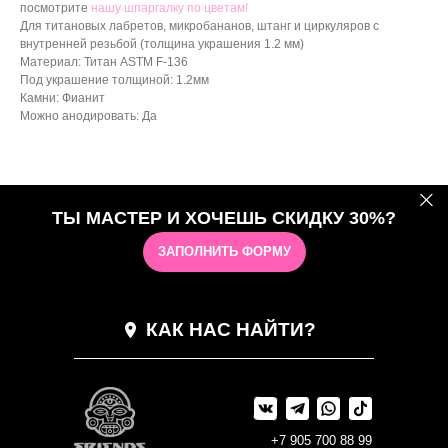
посмотрите
нашу шпаргалку по цветам!
Для титановых лабретов, микробананов, штанг и циркуляров с
внутренней резьбой (толщина украшения 1.2 мм)
Материал: Титан ASTM F-136
Под украшение толщиной: 1.2мм
Камни: Фианит
Можно анодировать: Да
ТЫ МАСТЕР И ХОЧЕШЬ СКИДКУ 30%?
ЗАПОЛНИТЬ ФОРМУ
КАК НАС НАЙТИ?
+7 905 700 88 99