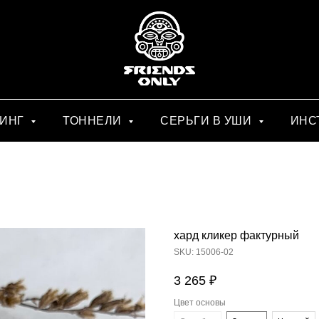
СИНГ
ТОННЕЛИ
СЕРЬГИ В УШИ
ИНС
хард кликер фактурный
SKU:
15006-02
3 265
₽
Цвет основы