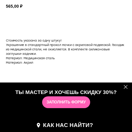
565,00
₽
добавить в корзину
Стоимость указана за одну штуку!
Украшение в стандартный прокол мочки с акриловой подвеской. Гвоздик
из медицинской стали, не окисляется. В комплекте силиконовые
заглушки-задники.
Материал: Медицинская сталь
Материал: Акрил
ТЫ МАСТЕР И ХОЧЕШЬ СКИДКУ 30%?
ЗАПОЛНИТЬ ФОРМУ
КАК НАС НАЙТИ?